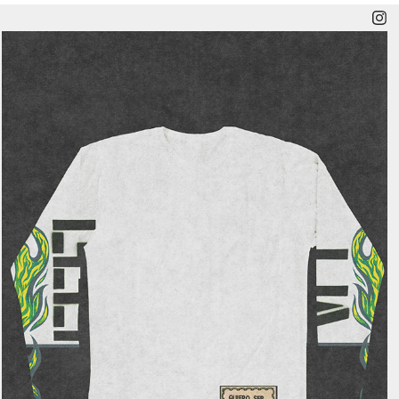
BRTL X NNMM
2025