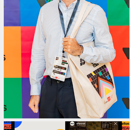
EROC
2024