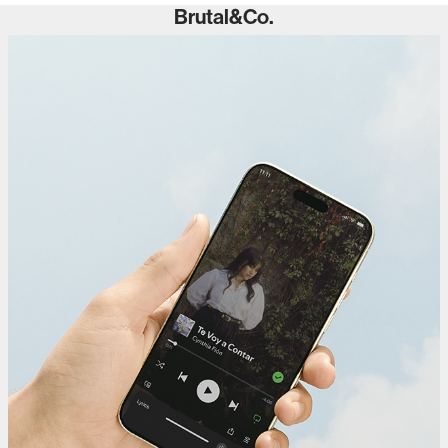
Brutal&Co.
Te Voy a Contar - Cynthia Fión
2025