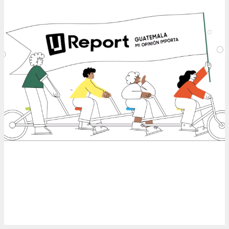
UNICEF - U-Report
2024